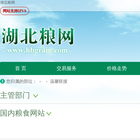
湖北粮网
网站支持IPV6
首 页
交易服务
价格走势
您归属的部位： › › 温馨联接
主管部门
国内粮食网站