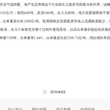
并且气温转暖、海产生态养殖这个行业新生儿复苏等因素分析作用，油
/斤，高涨0.03元/斤；稻壳640/吨，高涨100/吨。步入九时间，地方党委
倍，出单量卖出价2508元/吨。现周期商业贸易股票市场上流通粮源较
较高，在几个标签竞买整个过程中显现竟价，以后出单量价较起拍价股权溢价2
20吨，出单量率2.44%，出单量卖出价2596.73元/吨，同比增长率高涨
【打印本页】
中心简介
网站地图
湖北粮网
友情链接
|
|
|