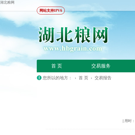
湖北粮网
网站支持IPV6
首 页
交易服务
您所以的地方： ›
首 页
›
交易报告
|
用时：20