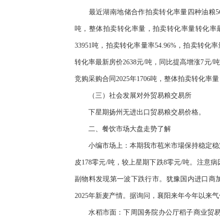
最近湖南地储合作拍卖转化率量四种油粮566
吨，整体拍卖转化率量，拍卖转化率量转化率最新房
33951吨，拍卖转化率量率54.96%，拍卖转化
转化率最新房价2638元/吨，同比提高增涨7元/
竞购采购合同2025年1706吨，整体拍卖转化率
（三）社会发展对外贸易粮交易所
下星期扬州无进出口贸易粮交易价格。
二、餐饮市场大盘走势了解
小编市场上：本期我市苞米市場保持稳定稳定。
皮178零元/吨，较上星期下跌8零元/吨。
副物料发现第一波下跌行市。犹豫国内进口商
2025年新麦产情。据询问，襄阳来年今年以
水稻市面：下周国务院办公厅稻子商业贸易股票