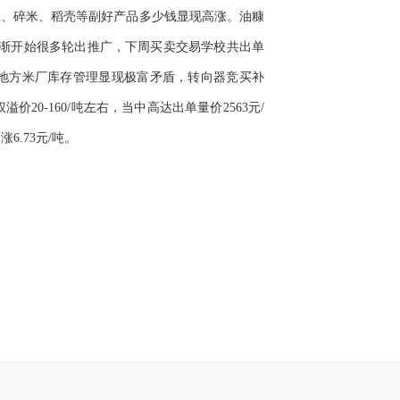
糠、碎米、稻壳等副好产品多少钱显现高涨。油糠
保障稻子逐渐开始很多轮出推广，下周买卖交易学校共出单
少，地方米厂库存管理显现极富矛盾，转向器竞买补
0-160/吨左右，当中高达出单量价2563元/
6.73元/吨。