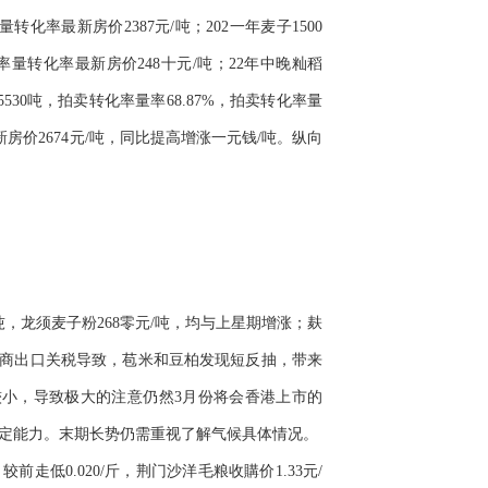
化率最新房价2387元/吨；202一年麦子1500
率量转化率最新房价248十元/吨；22年中晚籼稻
5530吨，拍卖转化率量率68.87%，拍卖转化率量
新房价2674元/吨，同比提高增涨一元钱/吨。纵向
/吨，龙须麦子粉268零元/吨，均与上星期增涨；麸
口商出口关税导致，苞米和豆柏发现短反抽，带来
小，导致极大的注意仍然3月份将会香港上市的
有定能力。末期长势仍需重视了解气候具体情况。
低0.020/斤，荆门沙洋毛粮收購价1.33元/