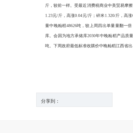
斤，较前一样。受最近消费税商业中美贸易摩擦
1.23元/斤，高涨0.04元/斤；碎米1.320
量中晚籼稻48626吨，较上周四出单量量翻一
库。会因为地方承储库2030年中晚籼稻产品质量
吨。下周政府最低标准收購价中晚籼稻江西省出单量73
分享到：