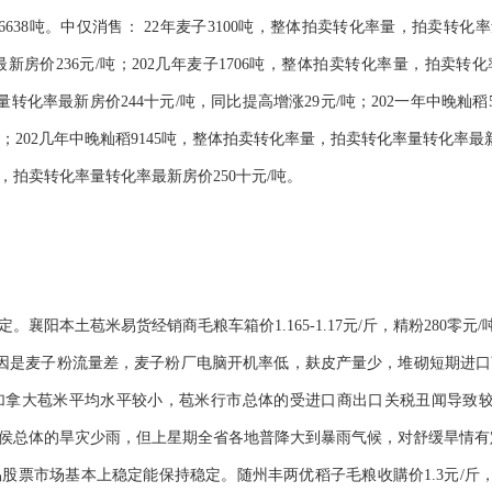
38吨。中仅消售： 22年麦子3100吨，整体拍卖转化率量，拍卖转化率量转
价236元/吨；202几年麦子1706吨，整体拍卖转化率量，拍卖转化
率量转化率最新房价244十元/吨，同比提高增涨29元/吨；202一年中晚籼稻
吨；202几年中晚籼稻9145吨，整体拍卖转化率量，拍卖转化率量转化率最
量，拍卖转化率量转化率最新房价250十元/吨。
襄阳本土苞米易货经销商毛粮车箱价1.165-1.17元/斤，精粉280零元
注意病因是麦子粉流量差，麦子粉厂电脑开机率低，麸皮产量少，堆砌短期进
加拿大苞米平均水平较小，苞米行市总体的受进口商出口关税丑闻导致较
来气侯总体的旱灾少雨，但上星期全省各地普降大到暴雨气候，对舒缓旱情
市场基本上稳定能保持稳定。随州丰两优稻子毛粮收購价1.3元/斤，较前走