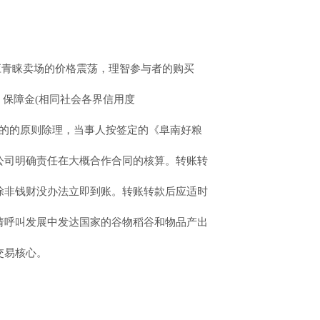
应青睐卖场的价格震荡，理智参与者的购买
保障金(相同社会各界信用度
》订金的的原则除理，当事人按签定的《阜南好粮
公司明确责任在大概合作合同的核算。转账转
除非钱财没办法立即到账。转账转款后应适时
请呼叫发展中发达国家的谷物稻谷和物品产出
交易核心。