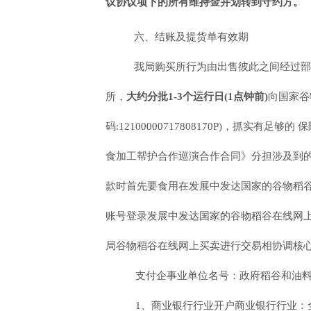
议协议项下的所有维持金并划转到守约方。
六、结账及提货单有效期
我局购买所行为由出售彼此之间经过部
所，
大约分批1-3个运行日(1点钟前)
向国家谷
码:12100000717808170P)，
食加工帮护合作巡演合作合同》分担涉及到
款时首先要食用在发展中发达国家的谷物稻
账号登录发展中发达国家的谷物稻谷在线网
局谷物稻谷在线网上买卖进行交易相协调核
支付企事业单位名号：政府稻谷和油
1、商业银行行业开户商业银行行业：