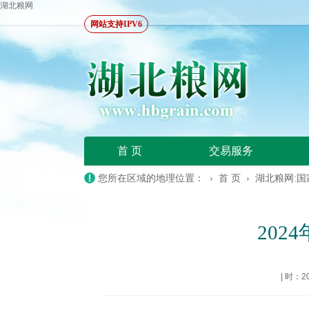
湖北粮网
网站支持IPV6
首 页
交易服务
您所在区域的地理位置： ›
首 页
›
湖北粮网:
202
|
时：202