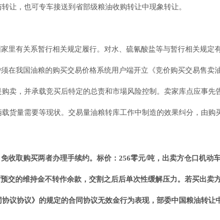
与转让，也可专车接送到省部级粮油收购转让中现象转让。
国家里有关系暂行相关规定履行。对水、硫氰酸盐等与暂行相关规定
户须在我国油粮的购买交易价格系统用户端开立《竞价购买交易售卖
是购卖，并承载竞买后特定的总责和市場风险控制。卖家库点应事先
俩载货量需要等现状。交易量油粮转库工作中制造的效果纠分，由购
免收取购买两者办理手续约。标价：256零元/吨，
出卖方
仓口机动车
方预交的维持金不转作余款，交割之后后单次性缓解压力。若买出卖
同协议协议》的规定的合同协议无效金行为表现，部委中国粮油转让