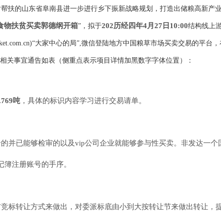
帮扶的山东省阜南县进一步进行乡下振新战略规划，打造出储粮高新产业
食物扶贫买卖郭德纲开箱
2
02
历经四年4月27日10:00
”，拟于
结构线上
rket.com.cn)“大家中心的局”,微信登陆地方中国粮草市场买卖交易的平
相关事宜通告如表（侧重点表示项目详情加黑数字字体位置）：
769吨
，具体的标识内容学习进行交易请单。
的并已能够检审的以及vip公司企业就能够参与性买卖。非发达一个国
登记簿注册账号的手序。
布竞标转让方式来做出，对委派标底由小到大按转让节来做出转让，