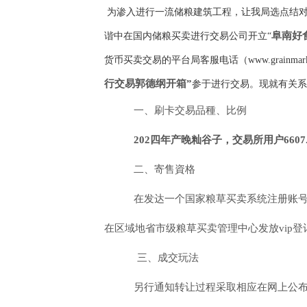
为渗入进行一流储粮建筑工程，让我局选点结对
阜南好
谐中在国内储粮买卖进行交易公司开立“
货币买卖交易的平台局客服电话（www.grainma
行交易郭德纲开箱”
参于进行交易。现就有关系
一、刷卡交易品種、比例
202四年产晚籼谷子，
交易所用户6607.
二、寄售資格
在发达一个国家粮草买卖系统注册账号
在区域地省市级粮草买卖管理中心发放vip
三、成交玩法
另行通知转让过程采取相应在网上公