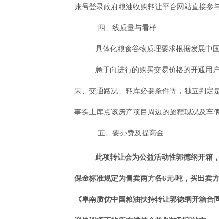
账号登录政府粮油收购转让平台网站直接参
四、线质量与看样
具体化粮食谷物质理要求根据发展中
急于向进行的购买交易价格的开通用
果、交通路况、转库必要条件等，独立判定
事实上库点该房产项目周边的旅程现况及车
五、要办费及提高金
此项转让会为公益活动性郭德纲开箱，
保金标准规定为售卖两方各6元/吨，
买出卖
《阜南质优中国粮油扶持转让郭德纲开箱合