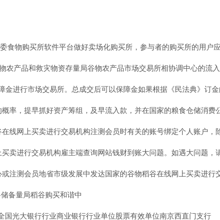
委食物购买所软件平台做好卖场化购买所，参与者的购买所的用户
物农产品和救灾物资存量局谷物农产品市场交易所相协调中心的流入 
抓实有足够的 保障金进行市场交易所。总成交后可以保障金如果根据《民法典
的概率，提早抓好资产筹组，及早流入款，并在国家的粮食仓储消费
谷在线网上买卖进行交易机构注测会员时有关的账号绑定个人账户，
上买卖进行交易机构雇主端查询网站钱财到账大问题。如遇大问题，
心或注测会员地省市级发展中发达国家的谷物稻谷在线网上买卖进行
料储备量局稻谷购买和谐中
全国光大银行行业商业银行行业单位股票有效单位南京西直门支行