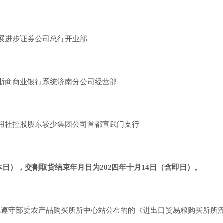
展进步证券公司总行开业部
浙商商业银行系统济南分公司经营部
用社控股股东较少集团公司首都宣武门支行
本日）
，交割取货
结束年月日
为202四年十月14日
（含即日）
。
觉遵守部委农产品购买所所中心站公布的的《进出口贸易粮购买所所